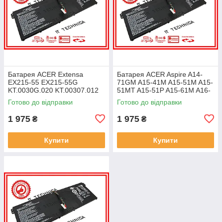
Батарея ACER Extensa
Батарея ACER Aspire A14-
EX215-55 EX215-55G
71GM A15-41M A15-51M A15-
KT.0030G.020 KT.00307.012
51MT A15-51P A15-61M A16-
11.25V 4471mAh ОРИГІНАЛ
51GM 11.25V 4471mAh
Готово до відправки
Готово до відправки
ОРИГІНАЛ
1 975
1 975
₴
₴
Купити
Купити