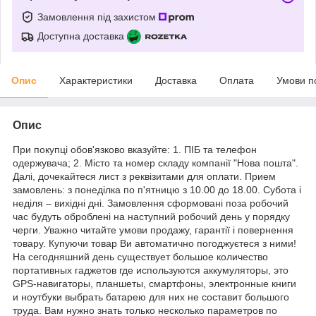
Замовлення під захистом
Доступна доставка
Опис
Характеристики
Доставка
Оплата
Умови п
Опис
При покупці обов'язково вказуйте: 1. ПІБ та телефон
одержувача; 2. Місто та номер складу компанії "Нова пошта".
Далі, дочекайтеся лист з реквізитами для оплати. Прием
замовлень: з понеділка по п'ятницю з 10.00 до 18.00. Субота і
неділя – вихідні дні. Замовлення сформовані поза робочий
час будуть оброблені на наступний робочий день у порядку
черги. Уважно читайте умови продажу, гарантії і повернення
товару. Купуючи товар Ви автоматично погоджуєтеся з ними!
На сегодняшний день существует большое количество
портативных гаджетов где используются аккумуляторы, это
GPS-навигаторы, планшеты, смартфоны, электронные книги
и ноутбуки выбрать батарею для них не составит большого
труда. Вам нужно знать только несколько параметров по