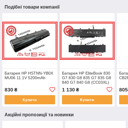
Подібні товари компанії
Батарея HP HSTNN-YB0X
Батарея HP EliteBook 830
Бат
MU06 11.1V 5200mAh
G7 830 G8 835 G7 835 G8
CB2
840 G7 840 G8 (CC03XL)
11.55V 4400mAh Тип1
830
1 130
805
₴
₴
Купити
Купити
Акційні пропозиції та новинки