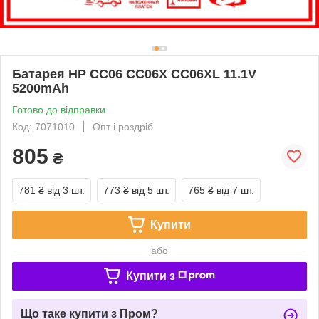
Батарея HP CC06 CC06X CC06XL 11.1V
5200mAh
Готово до відправки
Код: 7071010
Опт і роздріб
805
₴
781 ₴
від 3 шт.
773 ₴
від 5 шт.
765 ₴
від 7 шт.
Купити
або
Купити з
Що таке купити з Пром?