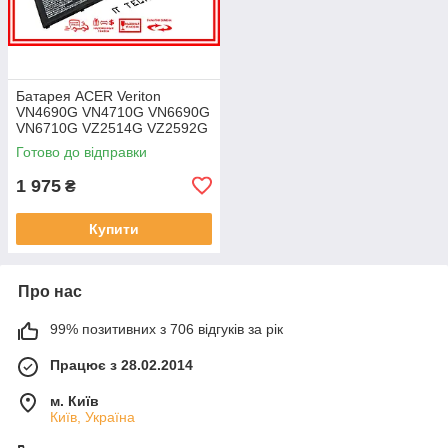
Батарея ACER Veriton
VN4690G VN4710G VN6690G
VN6710G VZ2514G VZ2592G
VZ2594G 11.25V 4471mAh
Готово до відправки
ОРИГІНАЛ
1 975
₴
Купити
Про нас
99% позитивних з 706 відгуків за рік
Працює з 28.02.2014
м. Київ
Київ, Україна