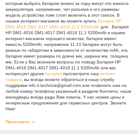
которым выбрать батарею можно за пару минут-это емкость
аккумулятора, напряжение, тип разъема и его размеры
модель устройства тоже стоит включить в этот список. В
нашем интерент-магазине вы можете купить
Батарея HP
DM1-4016 DM1-4017 DM1-4018 11.1 5200mAh
для . Батарея
HP DM1-4016 DM1-4017 DM1-4018 11.1 5200mAh в нашем
интернет-магазине хорошего качества, батарея имеет
емкость 5200mAh, напряжение 11.1V батарее могут быть
разные по габаритам в зависимости от количества mAh, эта
батарея имеет размеры по длине мм, ширина мм, толщина
мм. Если у Вас возникли вопросы по поводу Батарея HP
DM1-4016 DM1-4017 DM1-4018 11.1 5200mAh или вас
интересуют другие
батареи
просмотрите наш
каталог
товаров
, вы всегда можете обратиться в нашу службу
поддержки info.it.techncia@gmail.com или позвонить нам на
любой номер телефона указанный в разделе Контакты, наши
менеджеры всегда рады Вам помочь. У нас низкие цены и
интересные предложения для сервисных центров. Звоните
Нам!
Приховати