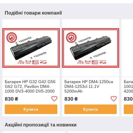
Подібні товари компанії
Батарея HP G32 G42 G56
Батарея HP DM4-1250ca
Бата
G62 G72, Pavilion DM4-
DM4-1253cl 11.1V
1001
1000 DV3-4000 DV5-2000
5200mAh
4200
DV6-3000 DV6-4000 11.1V
2000
830
830
830
₴
₴
5200mAh
Купити
Купити
Акційні пропозиції та новинки