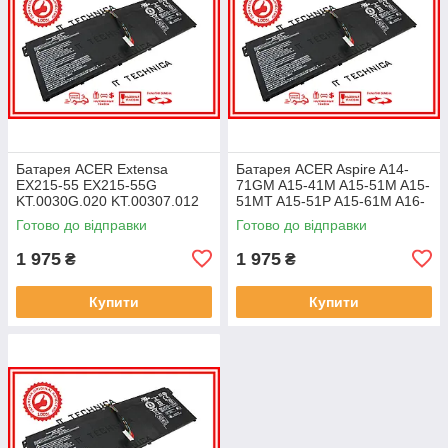
Батарея ACER Extensa
Батарея ACER Aspire A14-
EX215-55 EX215-55G
71GM A15-41M A15-51M A15-
KT.0030G.020 KT.00307.012
51MT A15-51P A15-61M A16-
11.25V 4471mAh ОРИГІНАЛ
51GM 11.25V 4471mAh
Готово до відправки
Готово до відправки
ОРИГІНАЛ
1 975
1 975
₴
₴
Купити
Купити