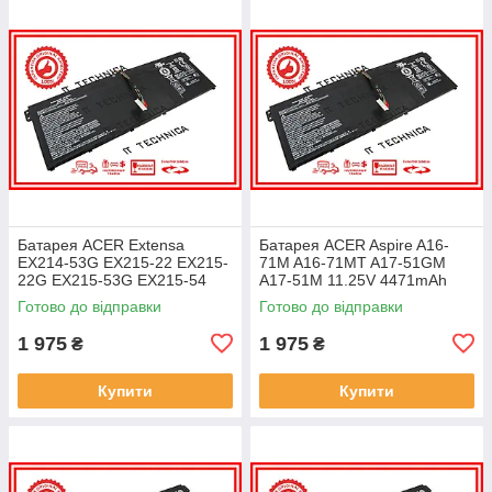
Батарея ACER Extensa
Батарея ACER Aspire A16-
EX214-53G EX215-22 EX215-
71M A16-71MT A17-51GM
22G EX215-53G EX215-54
A17-51M 11.25V 4471mAh
EX215-54G 11.25V 4471mAh
ОРИГІНАЛ
Готово до відправки
Готово до відправки
ОРИГІНАЛ
1 975
1 975
₴
₴
Купити
Купити