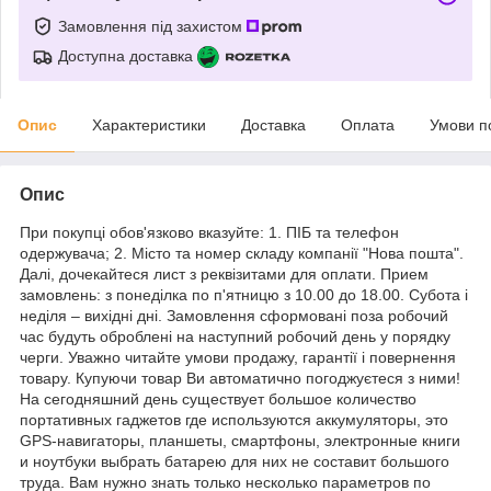
Замовлення під захистом
Доступна доставка
Опис
Характеристики
Доставка
Оплата
Умови п
Опис
При покупці обов'язково вказуйте: 1. ПІБ та телефон
одержувача; 2. Місто та номер складу компанії "Нова пошта".
Далі, дочекайтеся лист з реквізитами для оплати. Прием
замовлень: з понеділка по п'ятницю з 10.00 до 18.00. Субота і
неділя – вихідні дні. Замовлення сформовані поза робочий
час будуть оброблені на наступний робочий день у порядку
черги. Уважно читайте умови продажу, гарантії і повернення
товару. Купуючи товар Ви автоматично погоджуєтеся з ними!
На сегодняшний день существует большое количество
портативных гаджетов где используются аккумуляторы, это
GPS-навигаторы, планшеты, смартфоны, электронные книги
и ноутбуки выбрать батарею для них не составит большого
труда. Вам нужно знать только несколько параметров по