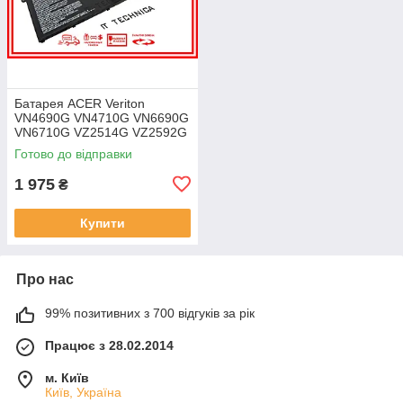
Батарея ACER Veriton
VN4690G VN4710G VN6690G
VN6710G VZ2514G VZ2592G
VZ2594G 11.25V 4471mAh
Готово до відправки
ОРИГІНАЛ
1 975
₴
Купити
Про нас
99% позитивних з 700 відгуків за рік
Працює з 28.02.2014
м. Київ
Київ, Україна