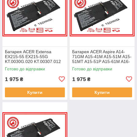
Батарея ACER Extensa
Батарея ACER Aspire A14-
EX215-55 EX215-55G
71GM A15-41M A15-51M A15-
KT.0030G.020 KT.00307.012
51MT A15-51P A15-61M A16-
11.25V 4471mAh ОРИГІНАЛ
51GM 11.25V 4471mAh
Готово до відправки
Готово до відправки
ОРИГІНАЛ
1 975
1 975
₴
₴
Купити
Купити