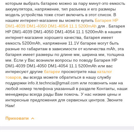
которым выбрать батарею можно за пару минут-это емкость
аккумулятора, напряжение, тип разъема и его размеры
модель устройства тоже стоит включить в этот список. В
нашем интерент-магазине вы можете купить
Батарея HP
DM1-4039 DM1-4050 DM1-4054 11.1 5200mAh
для . Батарея
HP DM1-4039 DM1-4050 DM1-4054 11.1 5200mAh в нашем
интернет-магазине хорошего качества, батарея имеет
емкость 5200mAh, напряжение 11.1V батарее могут быть
разные по габаритам в зависимости от количества mAh, эта
батарея имеет размеры по длине мм, ширина мм, толщина
мм. Если у Вас возникли вопросы по поводу Батарея HP
DM1-4039 DM1-4050 DM1-4054 11.1 5200mAh или вас
интересуют другие
батареи
просмотрите наш
каталог
товаров
, вы всегда можете обратиться в нашу службу
поддержки info.it.techncia@gmail.com или позвонить нам на
любой номер телефона указанный в разделе Контакты, наши
менеджеры всегда рады Вам помочь. У нас низкие цены и
интересные предложения для сервисных центров. Звоните
Нам!
Приховати