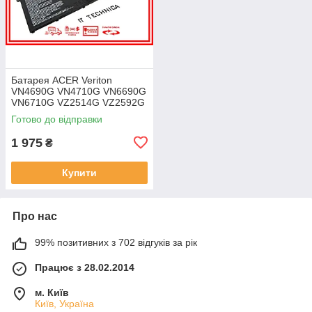
Батарея ACER Veriton
VN4690G VN4710G VN6690G
VN6710G VZ2514G VZ2592G
VZ2594G 11.25V 4471mAh
Готово до відправки
ОРИГІНАЛ
1 975
₴
Купити
Про нас
99% позитивних з 702 відгуків за рік
Працює з 28.02.2014
м. Київ
Київ, Україна