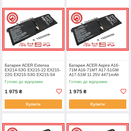
Батарея ACER Extensa
Батарея ACER Aspire A16-
EX214-53G EX215-22 EX215-
71M A16-71MT A17-51GM
22G EX215-53G EX215-54
A17-51M 11.25V 4471mAh
EX215-54G 11.25V 4471mAh
ОРИГІНАЛ
Готово до відправки
Готово до відправки
ОРИГІНАЛ
1 975
1 975
₴
₴
Купити
Купити