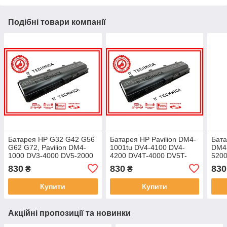
Подібні товари компанії
Батарея HP G32 G42 G56
Батарея HP Pavilion DM4-
Бат
G62 G72, Pavilion DM4-
1001tu DV4-4100 DV4-
DM4-
1000 DV3-4000 DV5-2000
4200 DV4T-4000 DV5T-
520
DV6-3000 DV6-4000 11.1V
2000 11.1V 5200mAh
830
830
830
₴
₴
5200mAh
Купити
Купити
Акційні пропозиції та новинки