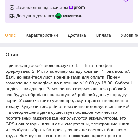
Замовлення під захистом
Доступна доставка
Опис
Характеристики
Доставка
Оплата
Умови п
Опис
При покупці обов'язково вказуйте: 1. ПІБ та телефон
одержувача; 2. Місто та номер складу компанії "Нова пошта".
Далі, дочекайтеся лист з реквізитами для оплати. Прием
замовлень: з понеділка по п'ятницю з 10.00 до 18.00. Субота і
неділя – вихідні дні. Замовлення сформовані поза робочий
час будуть оброблені на наступний робочий день у порядку
черги. Уважно читайте умови продажу, гарантії і повернення
товару. Купуючи товар Ви автоматично погоджуєтеся з ними!
На сегодняшний день существует большое количество
портативных гаджетов где используются аккумуляторы, это
GPS-навигаторы, планшеты, смартфоны, электронные книги
и ноутбуки выбрать батарею для них не составит большого
труда. Вам нужно знать только несколько параметров по